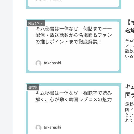
な風
その
SN
う。
【
何話まで？
名
キム
メ、
話数
いる
から
りお
キ
視聴率
国
最新
国ド
とい
れて