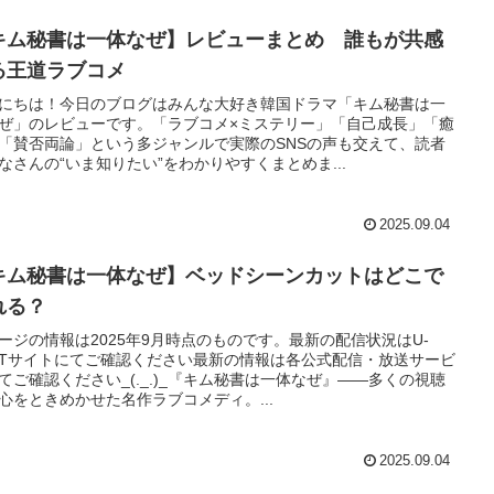
キム秘書は一体なぜ】レビューまとめ 誰もが共感
る王道ラブコメ
にちは！今日のブログはみんな大好き韓国ドラマ「キム秘書は一
ぜ」のレビューです。「ラブコメ×ミステリー」「自己成長」「癒
「賛否両論」という多ジャンルで実際のSNSの声も交えて、読者
なさんの“いま知りたい”をわかりやすくまとめま...
2025.09.04
キム秘書は一体なぜ】ベッドシーンカットはどこで
れる？
ージの情報は2025年9月時点のものです。最新の配信状況はU-
XTサイトにてご確認ください最新の情報は各公式配信・放送サービ
てご確認ください_(._.)_『キム秘書は一体なぜ』――多くの視聴
心をときめかせた名作ラブコメディ。...
2025.09.04