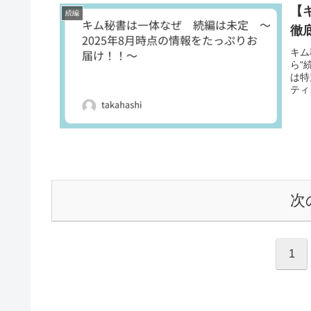
【
続編
徹
キム
ら“
は特
ティ
次
1