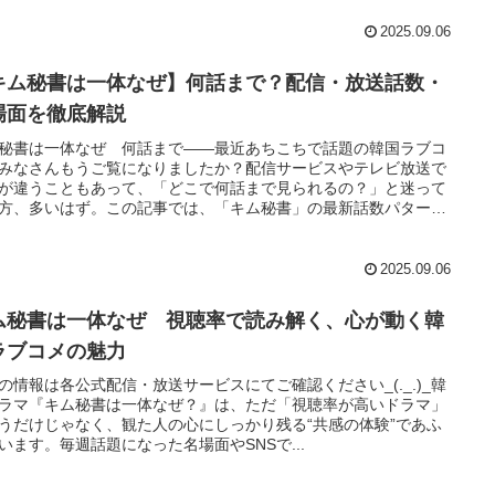
に役作りをしているのか、どんなハプニングが起きているのか、
裏側を知ればもっとドラマが好きになるはず。ファンの口コミや
2025.09.06
Sのリアルな反響も交え、皆さんと一緒に“舞台裏沼”に浸りましょ
キム秘書は一体なぜ】何話まで？配信・放送話数・
場面を徹底解説
秘書は一体なぜ 何話まで――最近あちこちで話題の韓国ラブコ
みなさんもうご覧になりましたか？配信サービスやテレビ放送で
が違うこともあって、「どこで何話まで見られるの？」と迷って
方、多いはず。この記事では、「キム秘書」の最新話数パターン
、絶対見逃せない名場面、視聴者のリアルな口コミまで、しっか
届けします
2025.09.06
ム秘書は一体なぜ 視聴率で読み解く、心が動く韓
ラブコメの魅力
の情報は各公式配信・放送サービスにてご確認ください_(._.)_韓
ラマ『キム秘書は一体なぜ？』は、ただ「視聴率が高いドラマ」
うだけじゃなく、観た人の心にしっかり残る“共感の体験”であふ
います。毎週話題になった名場面やSNSで...