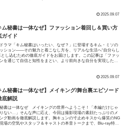
といった深堀りポイントもたっぷり盛り込んでご紹介します。心か
しめる作品情報、配信のリアルな話題、そしてドラマが“なぜこん
癒されるのか”まで語ります！
2025.09.07
キム秘書は一体なぜ】ファッション着回し＆買い方
底ガイド
ドラマ「キム秘書はいったい、なぜ？」に登場するキム・ミソの
ッション——その魅力と着こなし方を、リアルな生活へ“自分らし
落とし込むための徹底ガイドをお届けします。この記事は「ファッ
ンを通じて自信と知性をまとい、より前向きな自分を実現した
あなたのために、ドラマの衣装研究からリアルな読者体験、長く
できるアイテム選びや賢い入手法まで、わかりやすくまとめてい
。
2025.09.07
キム秘書は一体なぜ】メイキング/舞台裏エピソード
徹底解説
秘書は一体なぜ メイキングの世界へようこそ！「本編だけじゃ
りない…」そんな声に応え、今回は撮影現場の素顔たっぷりのメ
ング動画を徹底解説します。胸キュンの寸止めキスから爆笑のNG
現場の空気やスタッフ＆キャストの本音トークまで、Blu-ray特典
式YouTubeで見逃せない裏話を集めました。推し俳優たちがどん