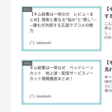
【
口コミ
す
こん
体な
し」
のみ
【
シーン
見
本ペ
NE
スに
者の