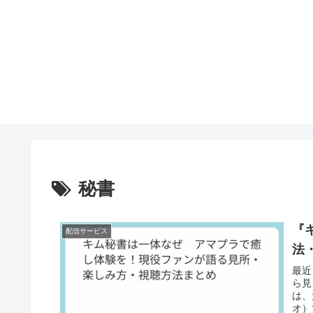
秘書
『
配信サービス
法
最近
ら見
は、
オ）