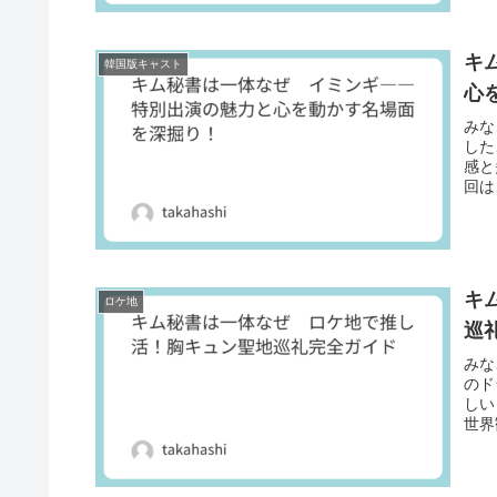
キ
韓国版キャスト
心
みな
した
感と
回は
キ
ロケ地
巡
みな
のド
しい
世界