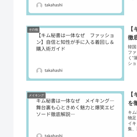
感”
ら楽
なに
【
その他
徹
韓国
ファ
く”
ショ
い」
愛用
ます
【
メイキング
を
キム
物足
イキ
集、
や公