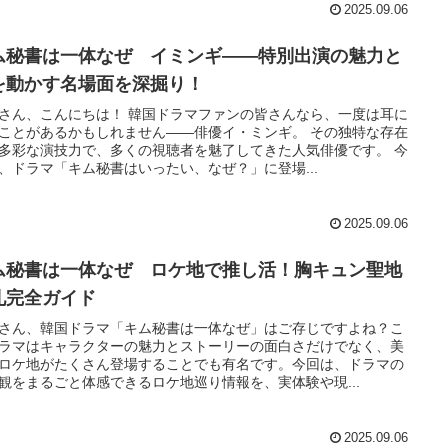
2025.09.06
ム秘書は一体なぜ イミンギ――特別出演の魅力と
を動かす名場面を深掘り！
さん、こんにちは！ 韓国ドラマファンの皆さんなら、一度は耳に
ことがあるかもしれません――俳優イ・ミンギ。 その独特な存在
多彩な演技力で、多くの視聴者を魅了してきた人気俳優です。 今
、ドラマ「キム秘書はいったい、なぜ？」に登場...
2025.09.06
ム秘書は一体なぜ ロケ地で推し活！胸キュン聖地
礼完全ガイド
さん、韓国ドラマ「キム秘書は一体なぜ」はご存じですよね？こ
ラマはキャラクターの魅力とストーリーの面白さだけでなく、美
ロケ地がたくさん登場することでも有名です。今回は、ドラマの
観をまるごと体感できるロケ地巡り情報を、実体験や現...
2025.09.06