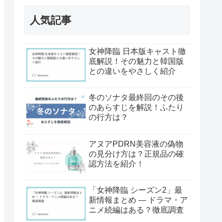
人気記事
女神降臨 日本版キャスト徹
底解説！その魅力と韓国版
との違いをやさしく紹介
冬のソナタ最終回のその後
のあらすじを解説！ふたり
の行方は？
アヌアPDRN美容液の偽物
の見分け方は？正規品の確
認方法を紹介！
「女神降臨 シーズン2」最
新情報まとめ ― ドラマ・ア
ニメ続編はある？徹底調査