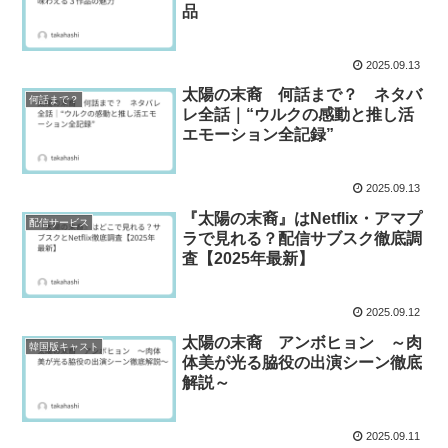
品
2025.09.13
太陽の末裔 何話まで？ ネタバ
何話まで？
レ全話｜“ウルクの感動と推し活
エモーション全記録”
2025.09.13
『太陽の末裔』はNetflix・アマプ
配信サービス
ラで見れる？配信サブスク徹底調
査【2025年最新】
2025.09.12
太陽の末裔 アンボヒョン ～肉
韓国版キャスト
体美が光る脇役の出演シーン徹底
解説～
2025.09.11