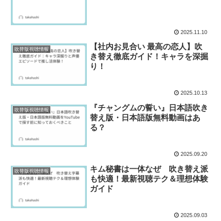
2025.11.10
【社内お見合い 最高の恋人】吹
吹替版視聴情報
き替え徹底ガイド！キャラを深掘
り！
2025.10.13
『チャングムの誓い』日本語吹き
吹替版視聴情報
替え版・日本語版無料動画はあ
る？
2025.09.20
キム秘書は一体なぜ 吹き替え派
吹替版視聴情報
も快適！最新視聴テク＆理想体験
ガイド
2025.09.03