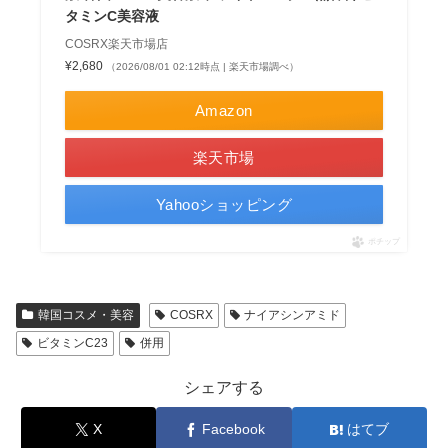
タミンC美容液
COSRX楽天市場店
¥2,680
（2026/08/01 02:12時点 | 楽天市場調べ）
Amazon
楽天市場
Yahooショッピング
ポチップ
韓国コスメ・美容
COSRX
ナイアシンアミド
ビタミンC23
併用
シェアする
X
Facebook
はてブ