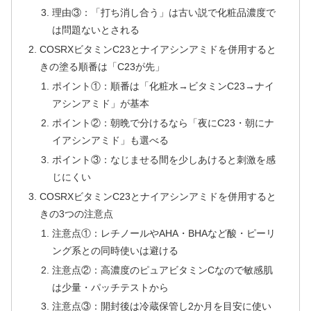
理由③：「打ち消し合う」は古い説で化粧品濃度で
は問題ないとされる
COSRXビタミンC23とナイアシンアミドを併用すると
きの塗る順番は「C23が先」
ポイント①：順番は「化粧水→ビタミンC23→ナイ
アシンアミド」が基本
ポイント②：朝晩で分けるなら「夜にC23・朝にナ
イアシンアミド」も選べる
ポイント③：なじませる間を少しあけると刺激を感
じにくい
COSRXビタミンC23とナイアシンアミドを併用すると
きの3つの注意点
注意点①：レチノールやAHA・BHAなど酸・ピーリ
ング系との同時使いは避ける
注意点②：高濃度のピュアビタミンCなので敏感肌
は少量・パッチテストから
注意点③：開封後は冷蔵保管し2か月を目安に使い