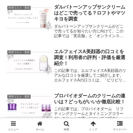
いってメルカリなどのフリマサイトで購
入すると、偽物に当たってしまうリスク
ダルバトーンアップサンクリーム
韓国コスメ・美容
があります。​偽...
はどこで売ってる？ロフトやマツ
キヨを調査
ダルバトーンアップサンクリームがどこ
で売ってるか知りたい方に向けて、この
記事では「実店舗」と「オンラインスト
ア」の販売状況をまとめています。結論
からお伝えすると、店舗よりもオンライ
ンストアの方が在庫が安定しており、確
エルフェイスA美顔器の口コミを
韓国コスメ・美容
実に購入しやすい状況です...
調査！利用者の評判・評価を厳選
紹介！
この記事では、エルフェイスA美顔器のリ
アルな口コミを厳選してご紹介します。
エルフェイスAの口コミは、「ピリピリし
て痛い」「乾燥しやすい」といった悪い
評判がある一方で、「フェイスラインが
すっきりした」「むくみが取れて顔が軽
プロバイオダームのクリームの違
韓国コスメ・美容
くなった」といった良...
いは？どっちがいいか徹底比較！
この記事では、プロバイオダーム リフ
ティングクリームとタイトニングコラー
ゲンクリームの違いについてご紹介しま
す。リフティングクリームは、ハリ感と
しっとりとした保湿力に優れたエイジン
メニュー
ホーム
検索
トップ
サイドバー
グケア向けのクリームで、タイトニング