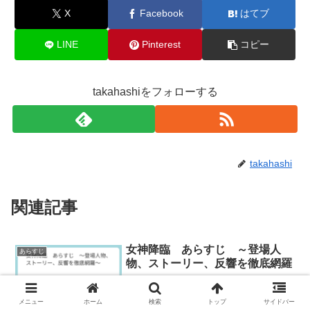
X
Facebook
はてブ
LINE
Pinterest
コピー
takahashiをフォローする
takahashi
関連記事
女神降臨 あらすじ ～登場人
あらすじ
物、ストーリー、反響を徹底網羅
～
『女神降臨』は、日韓で大反響の恋愛ド
メニュー
ホーム
検索
トップ
サイドバー
ラマ！今回は、「女神降臨」のあらすじ