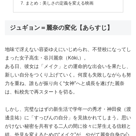
まとめ：美しさの定義を変える映画
ジュギョン＝麗奈の変化【あらすじ】
地味で冴えない容姿ゆえにいじめられ、不登校になってし
まった女子高生・谷川麗奈（Kōki,）。
ある日、彼女は「メイク」との運命的な出会いを果たし、
新しい自分をつくり上げていく。何度も失敗しながらも努
力を重ね、誰もが振り向く“女神”へと成長を遂げた麗奈
は、転校先で再スタートを切る。
しかし、完璧なはずの新生活で学年一の秀才・神田俊（渡
邊圭祐）に「すっぴんの自分」を見抜かれてしまう。思い
がけない秘密を共有する二人の間に徐々に芽生える信頼と
絆。外見を変えるための“メイク”が、やがて麗奈自身の心