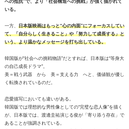
への抵抗”で、より「社会構造への挑戦」が強く描かれて
いる。
一方、
日本版映画はもっと“心の内面”にフォーカスしてい
て、「自分らしく生きること」や「努力して成長する」と
いう、より温かなメッセージを打ち出している。
韓国版が“社会への挑戦物語”だとすれば、日本版は“等身大
の自己成長ドラマ”。
美＝戦う武器 から 美＝支える力 へと、価値観が優し
く転換されているのだ。
恋愛描写においても違いがある。
韓国版では理想的な男性像としての“完璧な恋人像”を描く
が、日本版では、渡邊圭祐演じる俊が「寄り添う存在」で
あることが強調されている。