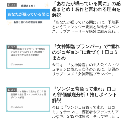
「あなたが眠っている間に」の感
口コミ
想まとめ！名作と言われる理由を
解説
『あなたが眠っている間に』は、予知夢
というファンタジー要素と法廷サスペン
ス、ラブストーリーが絶妙に組み合わさ
った韓国ドラマで、評価の高い感想が多
いです。シリアスになりすぎず、でも軽
すぎない物語のバランスが良く、「名
『女神降臨 プランパー』で“憧れ
口コミ
作」と言われる理由がよく分かる作品だ
のジュギョン”に近づく！口コミ
と感じました。
まとめ
今回は、『女神降臨』の主人公イム・ジ
ュギョンに憧れる女子のために、話題の
リップコスメ「女神降臨プランパー」を
徹底解説♡実際のユーザーやファンの体
験談、人気の理由、ドラマのどのシーン
を参考にできるかを、リアルな声ととも
『ソンジェ背負って走れ』口コ
口コミ
にまとめました。
ミ/評価徹底分析！推しポイント
解説
今日は「ソンジェ背負って走れ 口コ
ミ」をテーマに、視聴者やファンのリア
ルな声、SNSや体験談、そして推し活ド
ラマに没入してハマるポイントまで、た
っぷりお届けします。「ドラマって見る