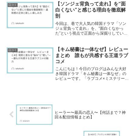
だけでしょ？」――そんなイメージを根
【ソンジェ背負って走れ】を“面
口コミ
底から覆してくれたのが、この「ソンジ
白くない”と感じる理由を徹底解
ェ背負って走れ」。“推し活”と“人生の肯
剖
定感”が、ストーリーと現実をつなぐ新体
験。あなたもこの沼にどっぷりハマれる
今回は、巷で大人気の韓国ドラマ「ソン
こと、間違いなしです！
ジェ背負って走れ」を、“面白くなかっ
た”という視点で正面から深掘りしていき
ます。SNSや口コミでは絶賛の嵐。でも
「なんでピンとこないのは自分だけ？」
と悩む人もきっと多いはず。あなたが感
【キム秘書は一体なぜ】レビュー
口コミ
じた「納得いかない」「共感できない」
まとめ 誰もが共感する王道ラブ
を一緒に整理して、他にない視点や新し
コメ
い楽しみ方まで紹介していきます。
こんにちは！今日のブログはみんな大好
き韓国ドラマ「キム秘書は一体なぜ」の
レビューです。「ラブコメ×ミステリー」
「自己成長」「癒し」「賛否両論」とい
う多ジャンルで実際のSNSの声も交え
て、読者のみなさんの“いま知りたい”をわ
かりやすくまとめま...
ヒーラー〜最高の恋人〜【何話まで？神
回＆配信情報まとめ】