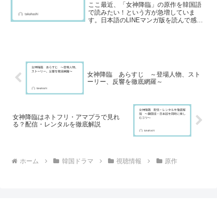
ここ最近、「女神降臨」の原作を韓国語
で読みたい！という方が急増していま
す。日本語のLINEマンガ版を読んで感動
し、「本場の韓国語版でも読んでみた
い」「最新話をいち早く知りたい」と思
う人が多いからです。実は『女神降臨
（여신강림）』はNAVER WEBTOONが
唯一の原作配信元。登録すれば、誰でも
無料で最新話まで読むことができます。
女神降臨 あらすじ ～登場人物、スト
さらに翻訳アプリを使えば内容を理解で
ーリー、反響を徹底網羅～
きるので、韓国語が苦手な人でも安心。
今回は、そんな「韓国語原作を安全に読
む方法」や、正規サイト・翻訳のコツま
でをまとめて紹介します。
女神降臨はネトフリ・アマプラで見れ
る？配信・レンタルを徹底解説
ホーム
韓国ドラマ
視聴情報
原作