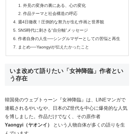
外見の変身の裏にある、心の変化
作品テーマと社会構造の呼応
週4日徹夜！圧倒的な努力が生む作画と世界観
SNS時代に刺さる“自分軸”メッセージ
作者自身の人生──シングルマザーとしての苦悩と再生
まとめ──Yaongyiが伝えたかったこと
いま改めて語りたい「女神降臨」作者とい
う存在
韓国発のウェブトゥーン『女神降臨』は、LINEマンガで
連載されるやいなや、日本のZ世代を中心に爆発的な人気
を博しました。作品だけでなく、その原作者
Yaongyi（ヤオンイ）
という人物自体が多くの語りを生
んでいます。