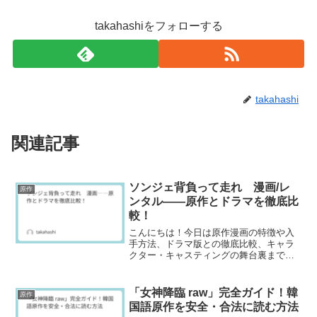
takahashiをフォローする
takahashi
関連記事
ソンジェ背負って走れ 漫画/レ
原作
ンタル――原作とドラマを徹底比
較！
こんにちは！今日は原作漫画の特徴や入
手方法、ドラマ版との徹底比較、キャラ
クター・キャスティングの舞台裏まで、
一気に解説！ドラマで心を揺さぶられた
人も、漫画から新しい感動を味わいたい
人も、きっと思わず惹き込まれるはず。
「女神降臨 raw」完全ガイド！韓
原作
国語原作を安全・合法に読む方法