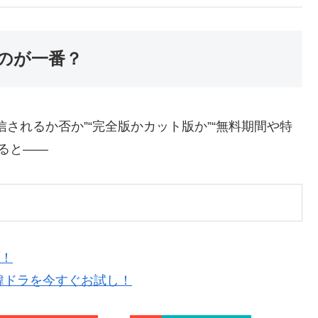
のが一番？
されるか否か”“完全版かカット版か”“無料期間や特
すると——
！！
韓ドラを今すぐお試し！