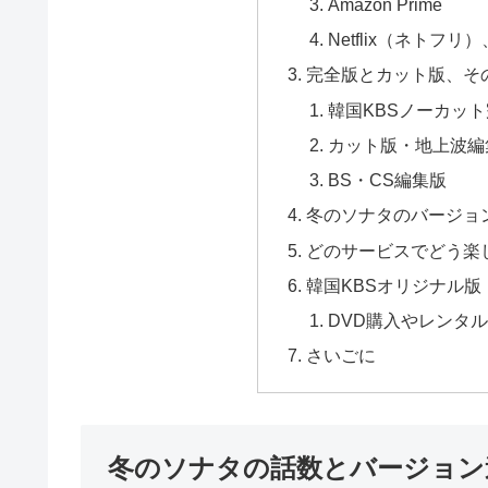
Amazon Prime
Netflix（ネトフリ）
完全版とカット版、そ
韓国KBSノーカッ
カット版・地上波編
BS・CS編集版
冬のソナタのバージョ
どのサービスでどう楽
韓国KBSオリジナル
DVD購入やレンタ
さいごに
冬のソナタの話数とバージョン