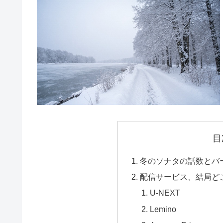
目
冬のソナタの話数とバ
配信サービス、結局ど
U-NEXT
Lemino