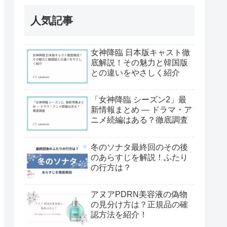
人気記事
女神降臨 日本版キャスト徹
底解説！その魅力と韓国版
との違いをやさしく紹介
「女神降臨 シーズン2」最
新情報まとめ ― ドラマ・ア
ニメ続編はある？徹底調査
冬のソナタ最終回のその後
のあらすじを解説！ふたり
の行方は？
アヌアPDRN美容液の偽物
の見分け方は？正規品の確
認方法を紹介！