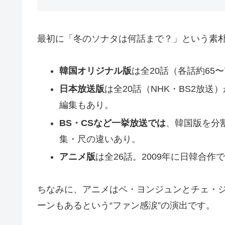
最初に「冬のソナタは何話まで？」という素
韓国オリジナル版
は全20話（各話約65〜
日本放送版
は全20話（NHK・BS2放
編集もあり。
BS・CSなど一挙放送では
、韓国版を分
集・尺の違いあり。
アニメ版
は全26話。2009年に日韓合
ちなみに、アニメはペ・ヨンジュンとチェ・
ーンもあるという“ファン感涙”の演出です。